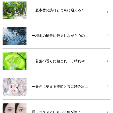
ー夏本番の訪れとともに迎える7...
ー梅雨の風景に包まれながら心の...
ー若葉の香りに包まれ、心晴れや...
ー春色に染まる季節と共に踏み出...
眉ワックスとHBLって何が違う...