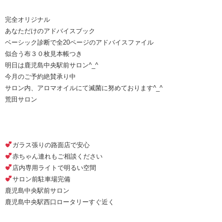
完全オリジナル
あなただけのアドバイスブック
ベーシック診断で全20ページのアドバイスファイル
似合う布３０枚見本帳つき
明日は鹿児島中央駅前サロン^_^
今月のご予約絶賛承り中
サロン内、アロマオイルにて滅菌に努めております^_^
荒田サロン
ガラス張りの路面店で安心
赤ちゃん連れもご相談ください
店内専用ライトで明るい空間
サロン前駐車場完備
鹿児島中央駅前サロン
鹿児島中央駅西口ロータリーすぐ近く