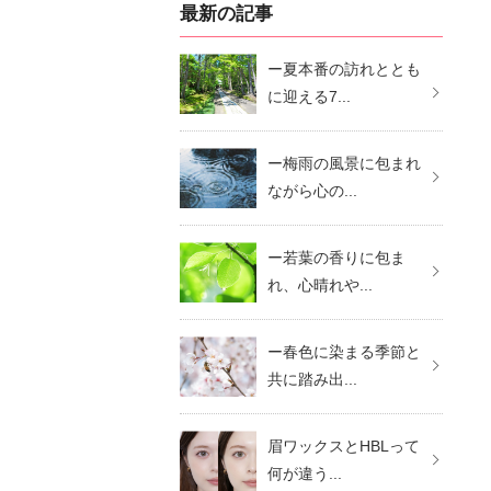
最新の記事
ー夏本番の訪れととも
に迎える7...
ー梅雨の風景に包まれ
ながら心の...
ー若葉の香りに包ま
れ、心晴れや...
ー春色に染まる季節と
共に踏み出...
眉ワックスとHBLって
何が違う...