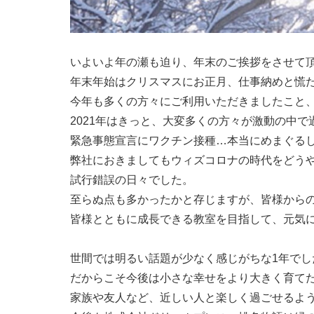
いよいよ年の瀬も迫り、年末のご挨拶をさせて
年末年始はクリスマスにお正月、仕事納めと慌
今年も多くの方々にご利用いただきましたこと
2021年はきっと、大変多くの方々が激動の中
緊急事態宣言にワクチン接種…本当にめまぐるし
弊社におきましてもウィズコロナの時代をどう
試行錯誤の日々でした。
至らぬ点も多かったかと存じますが、皆様から
皆様とともに成長できる教室を目指して、元気
世間では明るい話題が少なく感じがちな1年でし
だからこそ今後は小さな幸せをより大きく育て
家族や友人など、近しい人と楽しく過ごせるよ