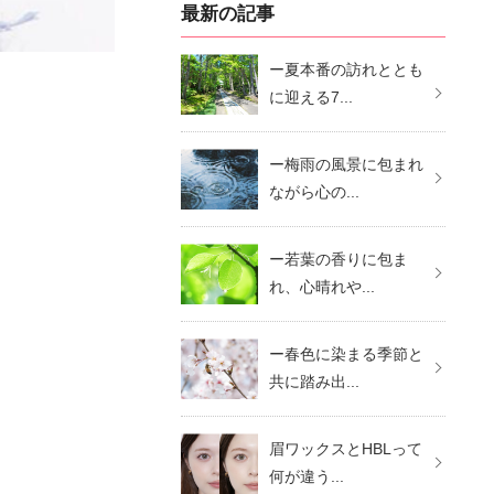
最新の記事
ー夏本番の訪れととも
に迎える7...
ー梅雨の風景に包まれ
ながら心の...
ー若葉の香りに包ま
れ、心晴れや...
ー春色に染まる季節と
共に踏み出...
眉ワックスとHBLって
何が違う...