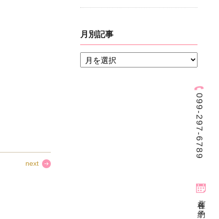
、
月別記事
099-297-6789
next
各種ご予約